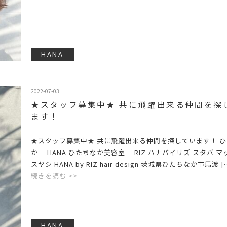
HANA
2022-07-03
★スタッフ募集中★ 共に飛躍出来る仲間を探
ます！
★スタッフ募集中★ 共に飛躍出来る仲間を探しています！ 
か HANA ひたちなか美容室 RIZ ハナバイリズ スタバ マ
スヤシ HANA by RIZ hair design 茨城県ひたちなか市馬渡 [
続きを読む >>
HANA