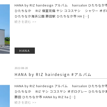
HANA by RIZ hairdesign アルバム hairsalon ひたち
ひたちなか RIZ 個室完備 ヤシ ココスヤシ シャワー オ
ひたちなか海浜公園 勝田駅 ひたちなか市 HA […]
続きを読む >>
HANA
2022-08-20
HANA by RIZ hairdesign #アルバム
HANA by RIZ hairdesign アルバム hairsalon ひたち
ひたちなか RIZ ヤシ ココスヤシ オボログレー ひたちなか
勝田 ひたちなか市 HANA by RIZ ha […]
続きを読む >>