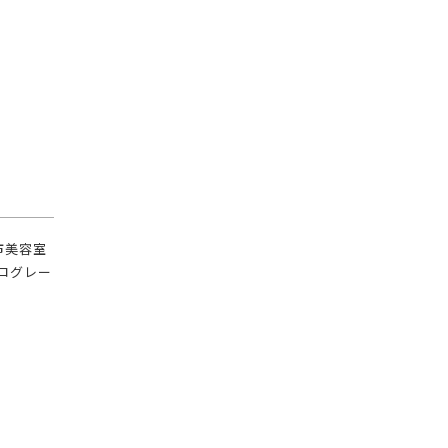
なか市美容室
ボログレー