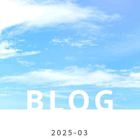
2025-03