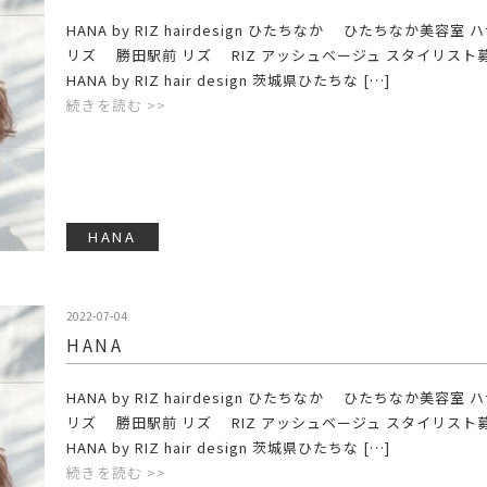
HANA by RIZ hairdesign ひたちなか ひたちなか美容室 
リズ 勝田駅前 リズ RIZ アッシュベージュ スタイリスト
HANA by RIZ hair design 茨城県ひたちな […]
続きを読む >>
HANA
2022-07-04
HANA
HANA by RIZ hairdesign ひたちなか ひたちなか美容室 
リズ 勝田駅前 リズ RIZ アッシュベージュ スタイリスト
HANA by RIZ hair design 茨城県ひたちな […]
続きを読む >>