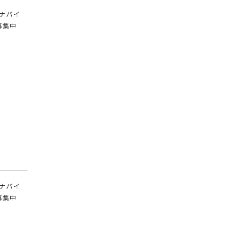
ハナバイ
募集中
ハナバイ
募集中