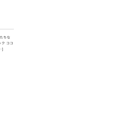
ひたちな
ック ココ
…]