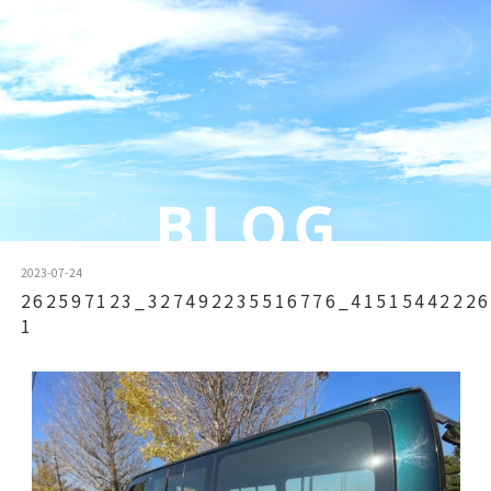
2023-07-24
262597123_327492235516776_41515442226
1