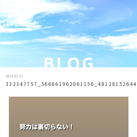
2023-02-21
332347757_566661962061156_48128152644