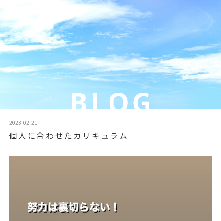
2023-02-21
個人に合わせたカリキュラム
動
画
プ
レ
ー
ヤ