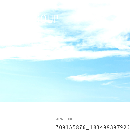
2026-06-08
709155876_18349939792