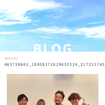
2024-11-05
465738663_18008371829655524_217213745