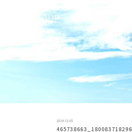
2024-11-05
465738663_18008371829