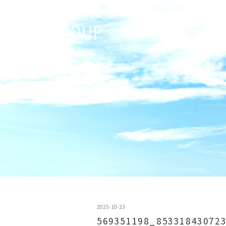
2025-10-23
569351198_85331843072