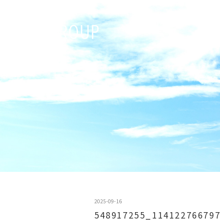
2025-09-16
548917255_11412276679