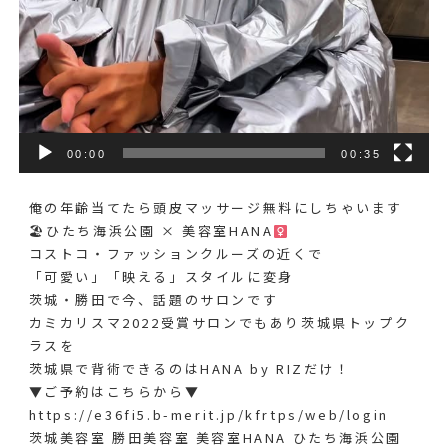
00:00
00:35
俺の年齢当てたら頭皮マッサージ無料にしちゃいます️
🏖ひたち海浜公園 × 美容室HANA‍
コストコ・ファッションクルーズの近くで
「可愛い」「映える」スタイルに変身
茨城・勝田で今、話題のサロンです
カミカリスマ2022受賞サロンでもあり茨城県トップク
ラスを
茨城県で背術できるのはHANA by RIZだけ！
▼ご予約はこちらから▼
https://e36fi5.b-merit.jp/kfrtps/web/login
茨城美容室 勝田美容室 美容室HANA ひたち海浜公園