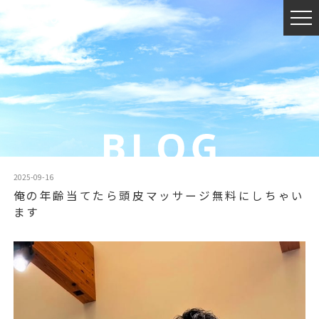
2025-09-16
俺の年齢当てたら頭皮マッサージ無料にしちゃい
ます️
動
画
プ
レ
ー