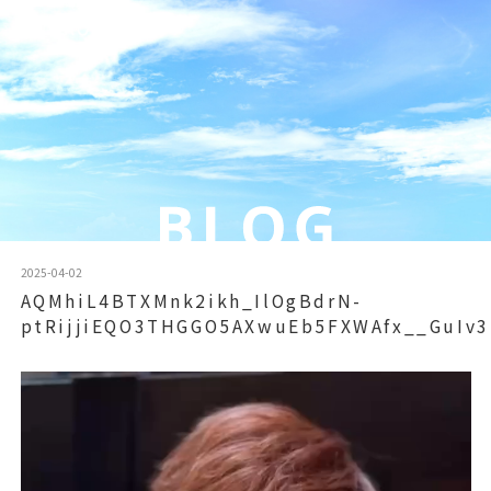
2025-04-02
AQMhiL4BTXMnk2ikh_IlOgBdrN-
ptRijjiEQO3THGGO5AXwuEb5FXWAfx__GuI
動
画
プ
レ
ー