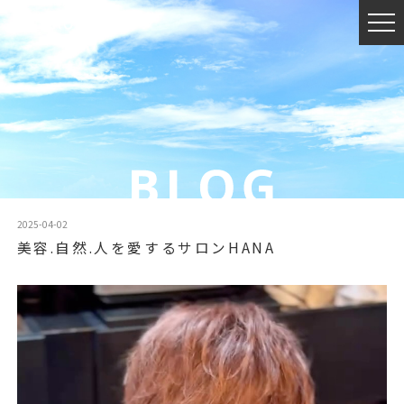
2025-04-02
美容.自然.人を愛するサロンHANA
動
画
プ
レ
ー
ヤ