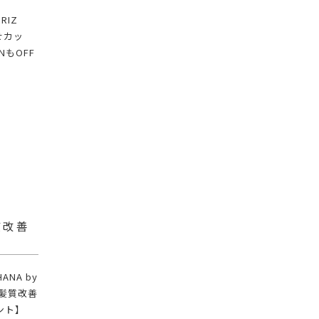
RIZ
せカッ
もOFF
質改善
NA by
×髪質改善
ント】