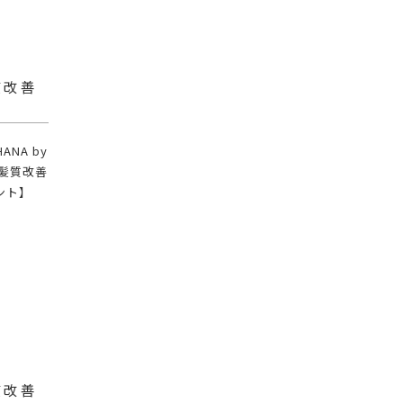
質改善
NA by
×髪質改善
ント】
質改善