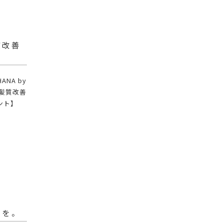
質改善
NA by
×髪質改善
ント】
トを。