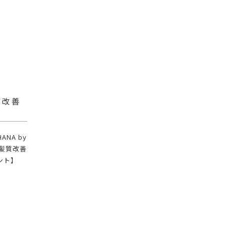
質改善
NA by
×髪質改善
ント】