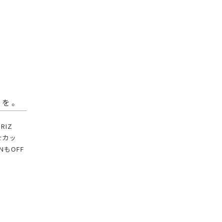
トを。
RIZ
せカッ
もOFF