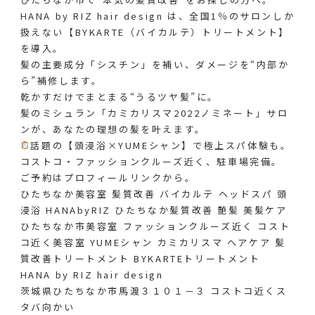
HANA by RIZ hair design は、全国1％のサロンしか
扱えない【BYKARTE（バイカルテ）トリートメント】
を導入。
髪の主要成分「シスチン」を補い、ダメージを“内部か
ら”補修します。
乾かすだけでまとまる“うるツヤ髪”に。
髪のミシュラン「カミカリスマ2022ノミネート」サロ
ンが、あなたの理想の髪を叶えます。
話題の【頭浸浴×YUMEシャン】で極上スパ体験も。
コストコ・ファッションクルーズ近く、駐車場完備。
ご予約はプロフィールリンクから。
ひたちなか美容室 髪質改善 バイカルテ ヘッドスパ 頭
浸浴 HANAbyRIZ ひたちなか髪質改善 艶髪 美髪ケア
ひたちなか市美容室 ファッションクルーズ近く コスト
コ近く美容室 YUMEシャン カミカリスマ ヘアケア 髪
質改善トリートメント BYKARTEトリートメント
HANA by RIZ hair design
茨城県ひたちなか市馬渡３１０１－３ コストコ近くス
タバ向かい