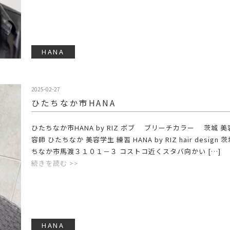
HANA
2025-02-27
ひたちなか市HANA
ひたちなか市HANA by RIZ ボブ ブリーチカラー 茨城 美
容師 ひたちなか 美容学生 練習 HANA by RIZ hair design
ちなか市馬渡３１０１－３ コストコ近くスタバ向かい […]
続きを読む >>
HANA