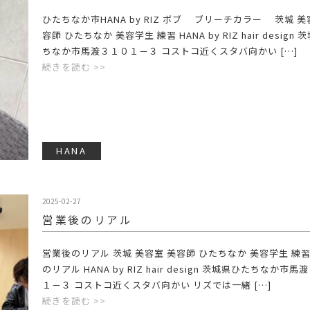
ひたちなか市HANA by RIZ ボブ ブリーチカラー 茨城 美
容師 ひたちなか 美容学生 練習 HANA by RIZ hair design
ちなか市馬渡３１０１－３ コストコ近くスタバ向かい […]
続きを読む >>
HANA
2025-02-27
営業後のリアル️
営業後のリアル️ 茨城 美容室 美容師 ひたちなか 美容学生 練
のリアル HANA by RIZ hair design 茨城県ひたちなか市
１－３ コストコ近くスタバ向かい リズでは一緒 […]
続きを読む >>