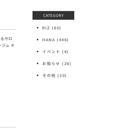
CATEGORY
RIZ
(60)
するサロ
HANA
(446)
ジュ ＃
イベント
(4)
お知らせ
(26)
その他
(30)