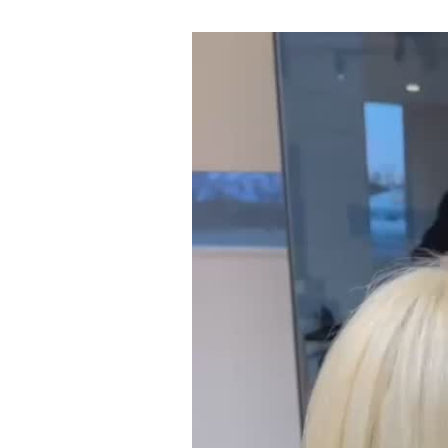
動
画
プ
レ
ー
ヤ
ー