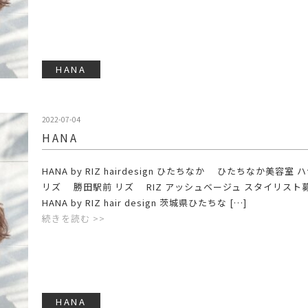
HANA
2022-07-04
HANA
HANA by RIZ hairdesign ひたちなか ひたちなか美容室 
リズ 勝田駅前 リズ RIZ アッシュベージュ スタイリスト
HANA by RIZ hair design 茨城県ひたちな […]
続きを読む >>
HANA