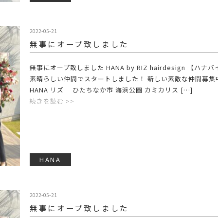
2022-05-21
無事にオープ致しました
無事にオープ致しました HANA by RIZ hairdesign 【ハナ
素晴らしい仲間でスタートしました！ 新しい素敵な仲間募集中
HANA リズ ひたちなか市 海浜公園 カミカリス […]
続きを読む >>
HANA
2022-05-21
無事にオープ致しました