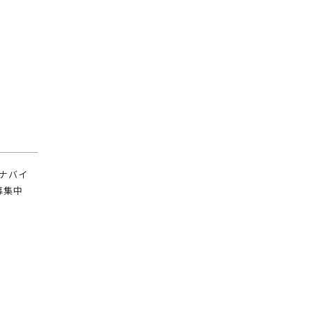
ハナバイ
募集中