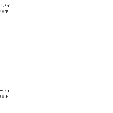
ハナバイ
募集中
ハナバイ
募集中