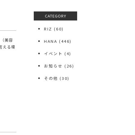
CATEGORY
RIZ
(60)
 （美容
HANA
(446)
言える環
イベント
(4)
お知らせ
(26)
その他
(30)