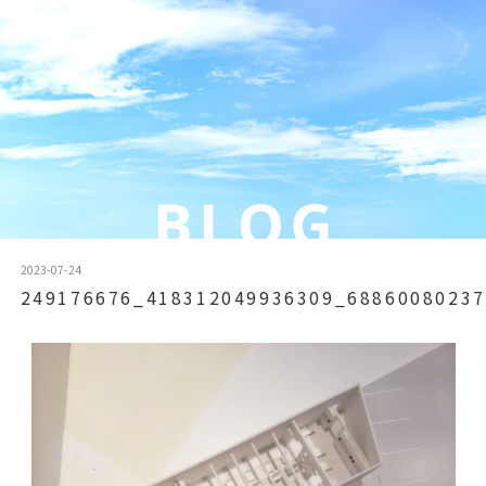
2023-07-24
249176676_418312049936309_68860080237