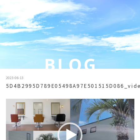
2023-06-13
5D4B2995D789E05498A97E501515D086_vide
動
画
プ
レ
ー
ヤ