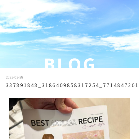
2023-03-28
337891848_3186409858317254_7714847301