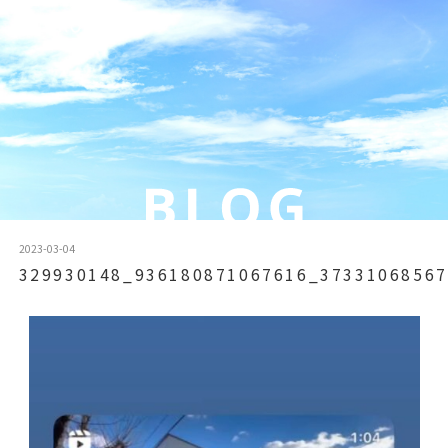
2023-03-04
329930148_936180871067616_37331068567