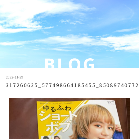
2022-11-29
317260635_577498664185455_85089740772