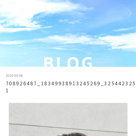
2026-06-08
708926487_18349938913245269_325442325
1