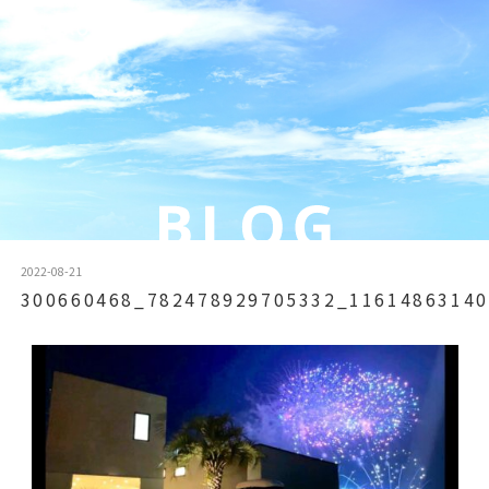
2022-08-21
300660468_782478929705332_11614863140