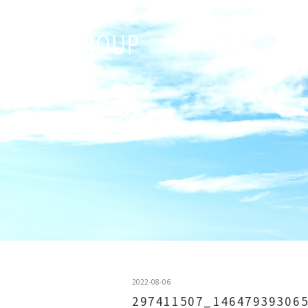
2022-08-06
297411507_14647939306