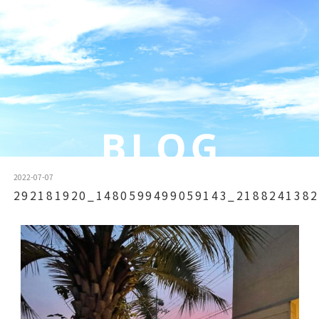
2022-07-07
292181920_1480599499059143_2188241382