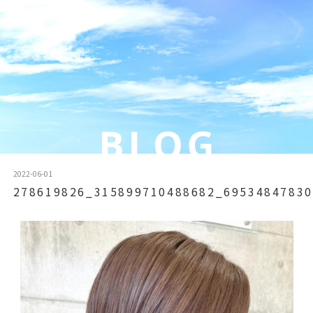
2022-06-01
278619826_315899710488682_69534847830