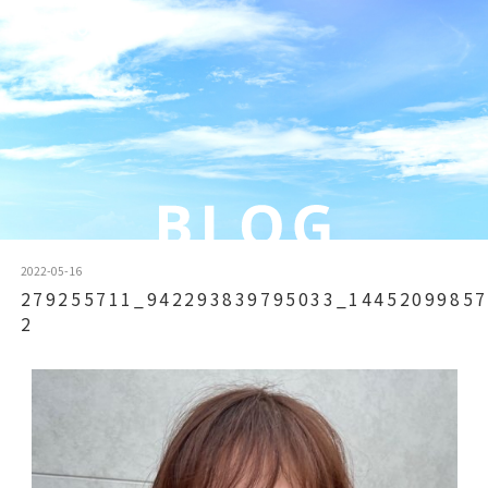
2022-05-16
279255711_942293839795033_14452099857
2