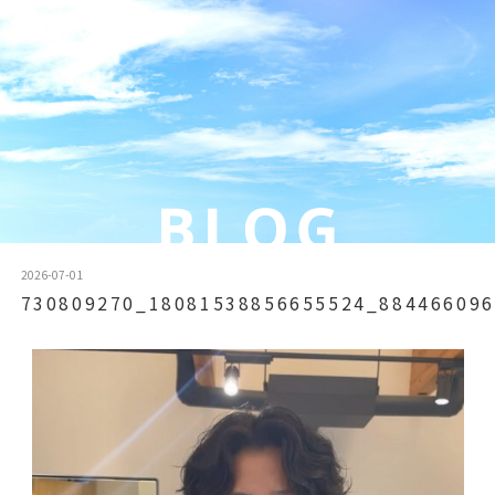
2026-07-01
730809270_18081538856655524_884466096