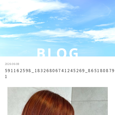
2026-06-08
591162598_18326806741245269_865180879
1