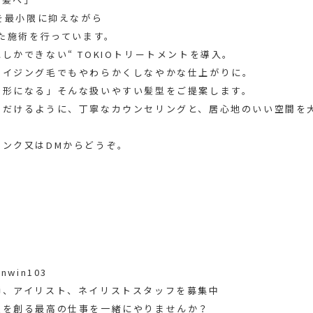
ージを最小限に抑えながら
った施術を行っています。
しかできない“ TOKIOトリートメントを導入。
エイジング毛でもやわらかくしなやかな仕上がりに。
で形になる」そんな扱いやすい髪型をご提案します。
ただけるように、丁寧なカウンセリングと、居心地のいい空間を
ンク又はDMからどうぞ。
win103
師、アイリスト、ネイリストスタッフを募集中
顔を創る最高の仕事を一緒にやりませんか？