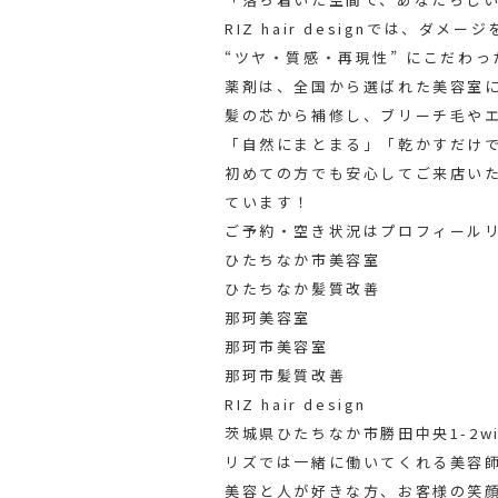
RIZ hair designでは、ダメ
“ツヤ・質感・再現性” にこだわ
薬剤は、全国から選ばれた美容室に
髪の芯から補修し、ブリーチ毛や
「自然にまとまる」「乾かすだけ
初めての方でも安心してご来店い
ています！
ご予約・空き状況はプロフィールリ
ひたちなか市美容室
ひたちなか髪質改善
那珂美容室
那珂市美容室
那珂市髪質改善
RIZ hair design
茨城県ひたちなか市勝田中央1-2win
リズでは一緒に働いてくれる美容
美容と人が好きな方、お客様の笑