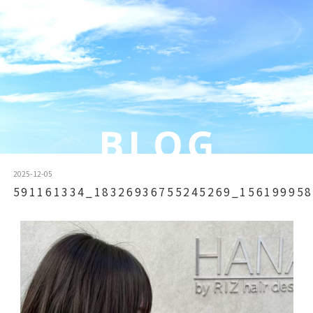
2025-12-05
591161334_18326936755245269_156199958