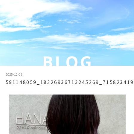
2025-12-05
591148059_18326936713245269_715823419