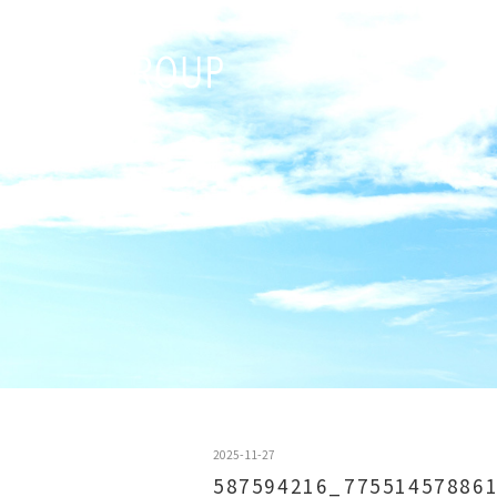
2025-11-27
587594216_77551457886