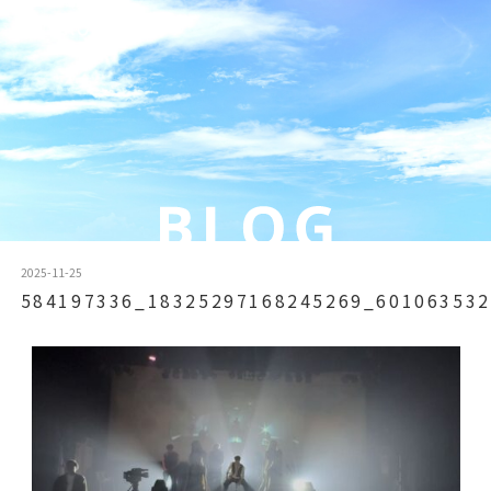
2025-11-25
584197336_18325297168245269_601063532