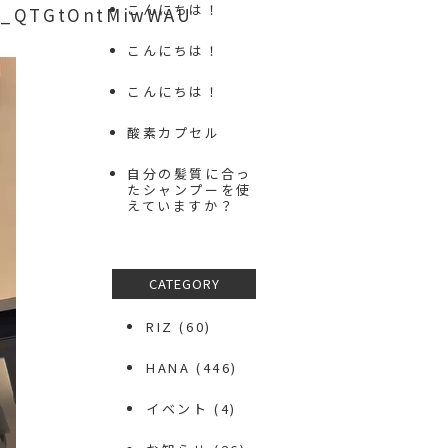
こんにちは！
Zk_QTGtOntMiwWAU
こんにちは！
こんにちは！
酸素カプセル
自分の髪質に合っ
たシャンプーを使
えていますか？
CATEGORY
RIZ
(60)
HANA
(446)
イベント
(4)