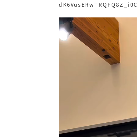
dK6VusERwTRQFQ8Z_i0C
動
画
プ
レ
ー
ヤ
ー