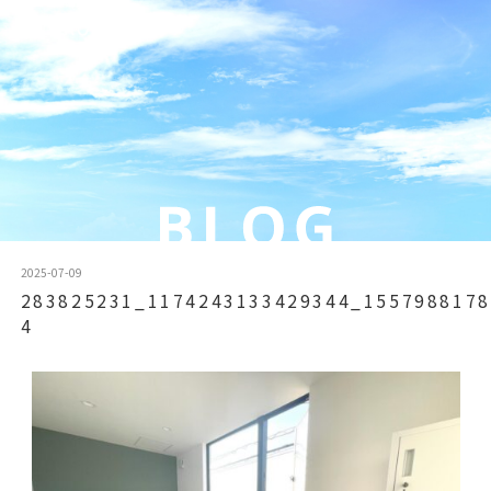
2025-07-09
283825231_1174243133429344_1557988178
4