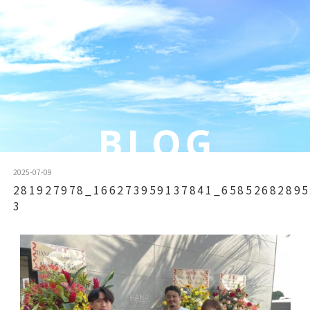
2025-07-09
281927978_166273959137841_65852682895
3