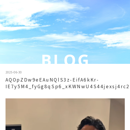
2025-06-30
AQOpZDw9eEAuNQlS3z-EifA6kKr-
IE7y5M4_fyGg8qSp6_xKWNwU4S44jexsj4rc
動
画
プ
レ
ー