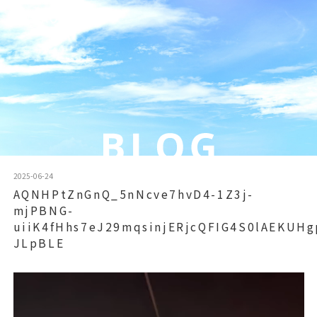
2025-06-24
AQNHPtZnGnQ_5nNcve7hvD4-1Z3j-
mjPBNG-
uiiK4fHhs7eJ29mqsinjERjcQFIG4S0lAEKUHg
JLpBLE
動
画
プ