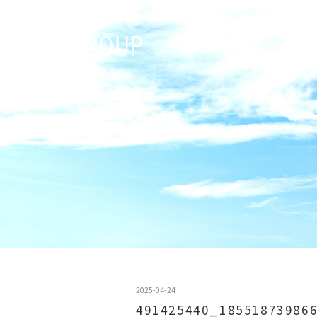
2025-04-24
491425440_18551873986