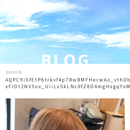
2025-03-29
AQPC9iSfEtP6trkvf4p7RwRMFHecwAo_vthD
xFIOt2NV5ox_UiiLxSkLNc0fZ8D4mgHxgqYo
動
画
プ
レ
ー