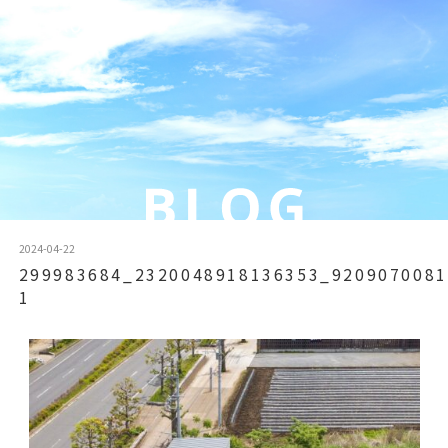
2024-04-22
299983684_2320048918136353_9209070081
1