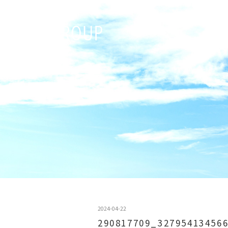
2024-04-22
290817709_32795413456