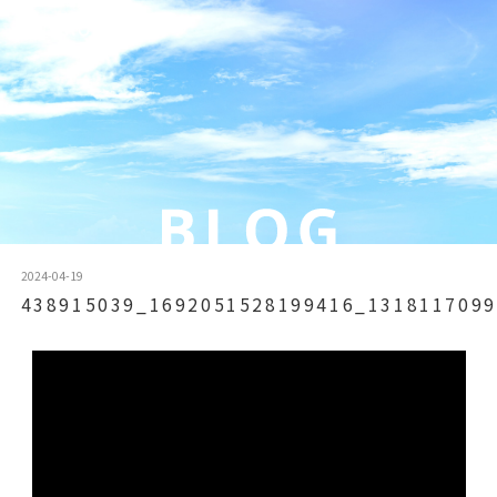
2024-04-19
438915039_1692051528199416_1318117099