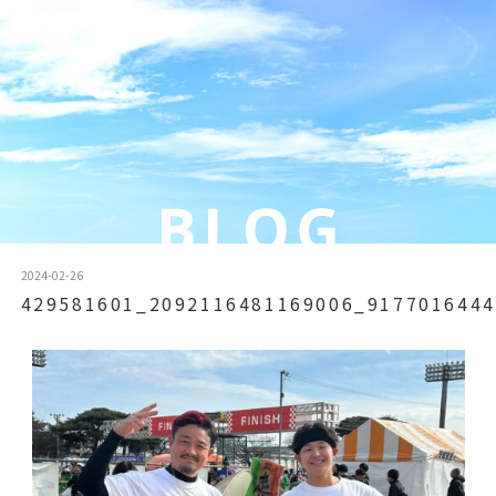
2024-02-26
429581601_2092116481169006_9177016444