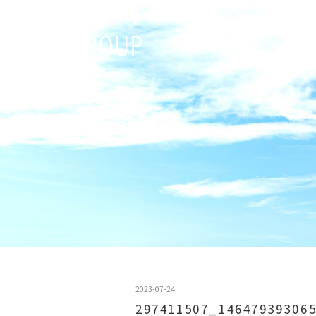
2023-07-24
297411507_14647939306