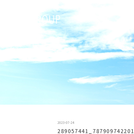
2023-07-24
289057441_78790974220