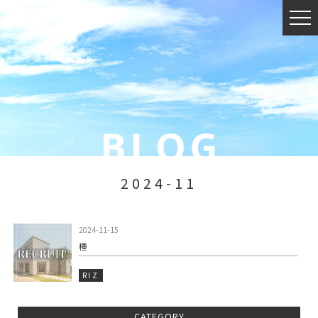
2024-11
2024-11-15
種
RIZ
CATEGORY