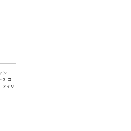
ィン
１－３ コ
、アイリ